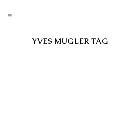
YVES MUGLER TAG
ECOUTER LE SILENCE
Écouter le silence Mardi 9 mai 2017 à
18h00 Maison des Métiers du Livre 4
avenue de l’Observatoire 04300
Forcalquier Tél. 06 88 10 70 63 Libre
participation aux frais Ce nouveau rendez-