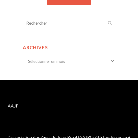
ARCHIVES
Archives
AAJP
-
L’association des Amis de Jean Proal (AAJP) a été fondée en mai