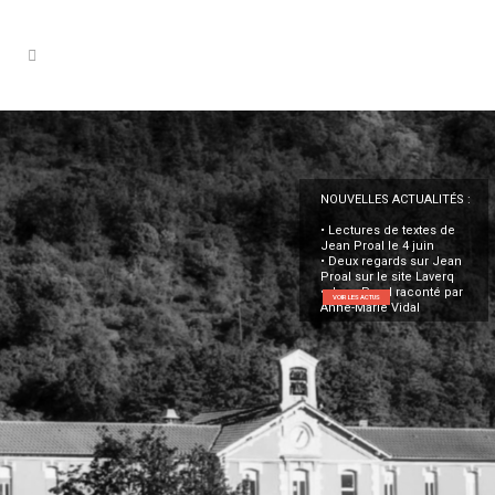
NOUVELLES ACTUALITÉS :
• Lectures de textes de
Jean Proal le 4 juin
• Deux regards sur Jean
Proal sur le site Laverq
• Jean Proal raconté par
VOIR LES ACTUS
Anne-Marie Vidal