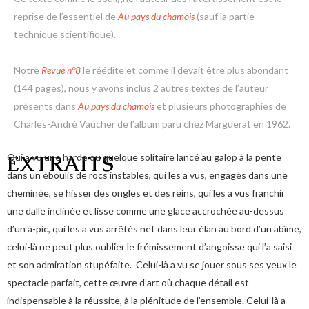
reprise de l’essentiel de
Au pays du chamois
(sauf la partie
technique scientifique).
Notre
Revue n°8
le réédite et comme il devait être plus abondant
(144 pages), nous y avons inclus 2 autres textes de l’auteur
présents dans
Au pays du chamois
et plusieurs photographies de
Charles-André Vaucher de l’album paru chez Marguerat en 1962.
EXTRAITS
Qui a vu une harde ou quelque solitaire lancé au galop à la pente
dans un éboulis de rocs instables, qui les a vus, engagés dans une
cheminée, se hisser des ongles et des reins, qui les a vus franchir
une dalle inclinée et lisse comme une glace accrochée au-dessus
d’un à-pic, qui les a vus arrêtés net dans leur élan au bord d’un abîme,
celui-là ne peut plus oublier le frémissement d’angoisse qui l’a saisi
et son admiration stupéfaite. Celui-là a vu se jouer sous ses yeux le
spectacle parfait, cette œuvre d’art où chaque détail est
indispensable à la réussite, à la plénitude de l’ensemble. Celui-là a