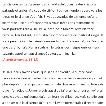
tandis que les petits jouent au chaud soleil, comme des chatons
patauds et agiles. Au coup de sifflet, tout ce monde a couru vers les
trous et le silence s’est fait. Si vous avez plus de patience qu’une
marmotte – ce qui m’étonnerait si vous n’êtes pas montagnard –
vous pourrez, tout à l’heure, à l’orée de la tanière, revoir la tête
camuse, l’œil brillant, la moustache circonspecte du maître du logis. Il
y a, à peu près sur le même domaine, la “perdrix blanche”, qui n’est pas
une perdrix, mais bien un tétras : le tétras des neiges que les gens
savants appellent aussi lagopède ou ptarmigan […]
(Avertissement, p. 11-12)
Je sais, nous savons tous, que sans la sévérité, la dureté sans
faiblesse des lois actuelles, sans les parcs et les réserves il n’y aurait
plus depuis longtemps de chamois ni de chasse au chamois. Je le sais
et je m’en réjouis. Je me réjouis aussi de faire en huit heures, voire en
une, le voyage qui demandait huit jours de diligence. Mais suis-je seul
à penser que la diligence mieux que l’avion permettait « d’entrer dans