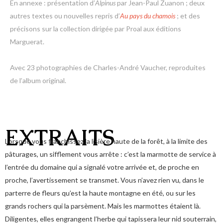
En annexe : présentation d’
Alpinus
par Jean-Paul Zuanon ; deux
autres textes ou nouvelles repris d’
Au pays du chamois
; et des
précisons sur la collection dirigée par Proal aux éditions
Marguerat.
Avec 23 photographies de Charles-André Vaucher, reproduites
de l’album original.
EXTRAITS
Lorsque vous franchissez la lisière haute de la forêt, à la limite des
pâturages, un sifflement vous arrête : c’est la marmotte de service à
l’entrée du domaine qui a signalé votre arrivée et, de proche en
proche, l’avertissement se transmet. Vous n’avez rien vu, dans le
parterre de fleurs qu’est la haute montagne en été, ou sur les
grands rochers qui la parsèment. Mais les marmottes étaient là.
Diligentes, elles engrangent l’herbe qui tapissera leur nid souterrain,