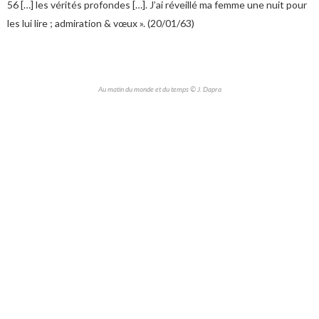
56 […] les vérités profondes […]. J’ai réveillé ma femme une nuit pour
les lui lire ; admiration & vœux ». (20/01/63)
Au matin du monde et du temps © J. Dapra