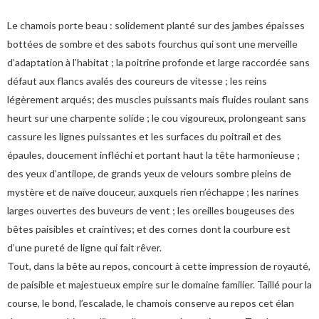
Le chamois porte beau : solidement planté sur des jambes épaisses
bottées de sombre et des sabots fourchus qui sont une merveille
d’adaptation à l’habitat ; la poitrine profonde et large raccordée sans
défaut aux flancs avalés des coureurs de vitesse ; les reins
légèrement arqués; des muscles puissants mais fluides roulant sans
heurt sur une charpente solide ; le cou vigoureux, prolongeant sans
cassure les lignes puissantes et les surfaces du poitrail et des
épaules, doucement infléchi et portant haut la tête harmonieuse ;
des yeux d’antilope, de grands yeux de velours sombre pleins de
mystère et de naïve douceur, auxquels rien n’échappe ; les narines
larges ouvertes des buveurs de vent ; les oreilles bougeuses des
bêtes paisibles et craintives; et des cornes dont la courbure est
d’une pureté de ligne qui fait rêver.
Tout, dans la bête au repos, concourt à cette impression de royauté,
de paisible et majestueux empire sur le domaine familier. Taillé pour la
course, le bond, l’escalade, le chamois conserve au repos cet élan