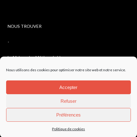
NOUS TROUVER
-
La Maison des Métiers du Livre
Nous utilisons des cookies pour optimiser notre site web et notre service.
4, avenue de l’observatoire
Accepter
04300 FORCALQUIER
Refuser
Préférences
Mentions légales
-
Politique de confidentialité
Politique de cookies
©AAJP 2023 – Création site
SMile