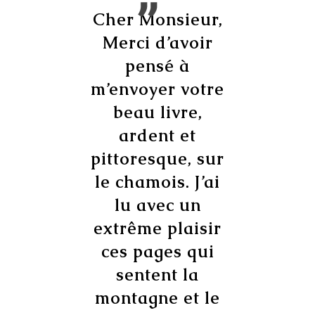
r
Cher Monsieur,
e
Merci d’avoir
c
5
pensé à
e.
m’envoyer votre
beau livre,
f
ardent et
pittoresque, sur
d
le chamois. J’ai
lu avec un
extrême plaisir
ces pages qui
sentent la
montagne et le