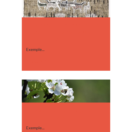
JEAN PROAL ET GEORGES ITEM,
EN QUÊTE DE LA CAMARGUE ET
DES ALPILLES
Exemple...
19 mai, 2019
HOMMAGE À JEAN PROAL À
DIGNE-LES-BAINS
Exemple...