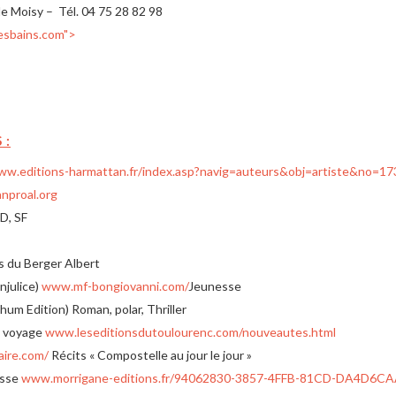
le Moisy – Tél. 04 75 28 82 98
esbains.com
">
 :
w.editions-harmattan.fr/index.asp?navig=auteurs&obj=artiste&no=1
nproal.org
D, SF
s du Berger Albert
njulice)
www.mf-bongiovanni.com/
Jeunesse
m Edition) Roman, polar, Thriller
e voyage
www.leseditionsdutoulourenc.com/nouveautes.html
aire.com/
Récits « Compostelle au jour le jour »
esse
www.morrigane-editions.fr/94062830-3857-4FFB-81CD-DA4D6C