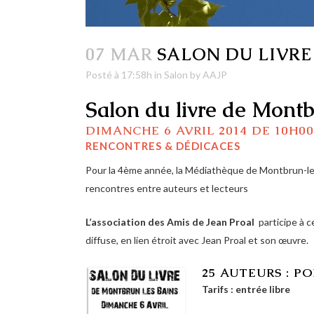
07 MAR
SALON DU LIVRE
Posté à 17:58h
in
Salon
by
AAJP
Salon du livre de Mont
DIMANCHE 6 AVRIL 2014 DE 10H00
RENCONTRES & DÉDICACES
Pour la 4ème année, la Médiathèque de Montbrun-les-
rencontres entre auteurs et lecteurs
L’association des Amis de Jean Proal
participe à c
diffuse, en lien étroit avec Jean Proal et son œuvre.
25 AUTEURS : P
Tarifs : entrée libre