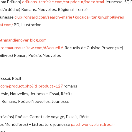
Com Edition)
editions-terriciae.com/coupdecur/index.html
Jeunesse, SF, 
d’Ardèche) Romans, Nouvelles, Régional, Terroir
Jeunesse
club-ronsard.com/search=marie+kocajda+tanguy.php#livres
af.com/
BD, Illustration
thmandier.over-blog.com
reemaureau.sitew.com/#Accueil.A
Recueils de Cuisine Provençale)
ilivres) Roman, Poésie, Nouvelles
Essai, Récit
com/product.php?id_product=127
romans
ie, Nouvelles, Jeunesse, Essai, Récits
7) Romans, Poésie Nouvelles, Jeunesse
rivains) Poésie, Carnets de voyage, Essais, Récit
Les Monédières) – Littérature jeunesse
patchwork.volant.free.fr
ais