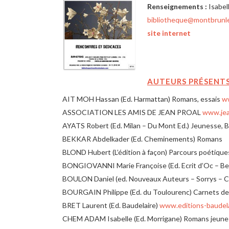
Renseignements :
Isabel
bibliotheque@montbrunl
site internet
AUTEURS PRÉSENTS
AIT MOH Hassan (Ed. Harmattan) Romans, essais
ww
ASSOCIATION LES AMIS DE JEAN PROAL
www.jea
AYATS Robert (Ed. Milan – Du Mont Ed.) Jeunesse, B
BEKKAR Abdelkader (Ed. Cheminements) Romans
BLOND Hubert (L’édition à façon) Parcours poétique
BONGIOVANNI Marie Françoise (Ed. Ecrit d’Oc – Be
BOULON Daniel (ed. Nouveaux Auteurs – Sorrys – Chu
BOURGAIN Philippe (Ed. du Toulourenc) Carnets d
BRET Laurent (Ed. Baudelaire)
www.editions-baudel
CHEM ADAM Isabelle (Ed. Morrigane) Romans jeun