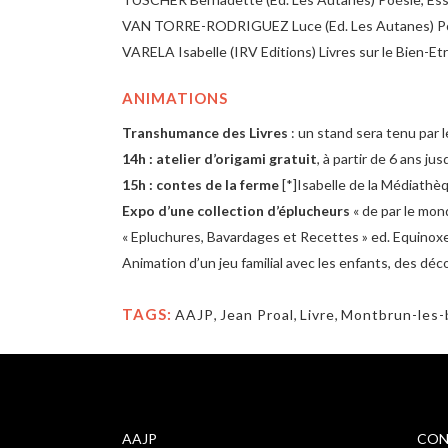
VAN TORRE-RODRIGUEZ Luce (Ed. Les Autanes) Po
VARELA Isabelle (IRV Editions) Livres sur le Bien-Et
ANIMATIONS
Transhumance des Livres
: un stand sera tenu par 
14h : atelier d’origami gratuit
, à partir de 6 ans 
15h : contes de la ferme
[*]Isabelle de la Médiathè
Expo d’une collection d’éplucheurs
« de par le mo
« Epluchures, Bavardages et Recettes » ed. Equinoxe
Animation d’un jeu familial avec les enfants, des dé
TAGS:
AAJP
,
Jean Proal
,
Livre
,
Montbrun-les-
AAJP
CON