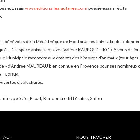
ésie, Essais
www.editions-les-autanes.com/
poésie essais récits
re
les bénévoles de la Médiathèque de Montbrun les bains afin de redonner vi
jusqu’à … à l’espace animations avec Valérie KARPOUCHKO « A vous de joue
que Municipale racontera aux enfants des histoires d’animaux (tout âge).
nde » d’Andrée MAUREAU bien connue en Provence pour ses nombreux ouvr
 – Edisud.
couvertes d’épluchures.
bains
,
poésie
,
Proal
,
Rencontre littéraire
,
Salon
TACT
NOUS TROUVER