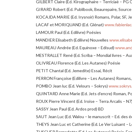
GILBERT Claire (Ed. Kirographaire – Terriciaë – PG 
GIRARD Robert (Ed. Publibook, Beaurepaire, Source 
KOCAJDA MARIE (Ed. Irysnoir) Romans, Polar, SF, 
LACAF et MORIQUAND (Ed. Glénat)
www.fabienlac
LAMOUR Paul (Ed. Edilivre) Poésies
MANDIER Elisabeth (Edilivre) Nouvelles
www.elisabe
MAUREAU Andrée (Ed. Equinoxe – Edisud)
www.and
MESTRALLET René (Ed. Scriba – Mondial livres – Aux
OLIVREAU Florence (Ed. Les Autanes) Poésie
PETIT Chantal (Ed. Jemedite) Essai, Récit
PERRON Françoise (Edilivre – Les Autanes) Romans, 
POMBO Jean luc (Ed. Velours – Sokrys)
www.sokrys.
QUINTARD Anne Marie (Ed. Jets d’encre) Roman, Poés
ROUX Pierre Vincent (Ed. Iroise – Terra Arcalis – N
SASSY Jean Paul (Ed. Ardos prod) BD
SAUT Jean Luc (Ed. Walou – le manuscrit – Ed. des éc
THEYS Jean Luc et Catherine (Ed. Le Ver Luisant – 
TUSCHER Bernadette (Ed. Les Autanes) Poésie, Ess