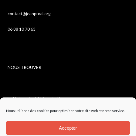
contact@jeanproal.org
06 88 10 70 63
NOUS TROUVER
-
La Maison des Métiers du Livre
Nous utilisons des cookies pour optimiser notre site web et notre service.
4, avenue de l’observatoire
Accepter
04300 FORCALQUIER