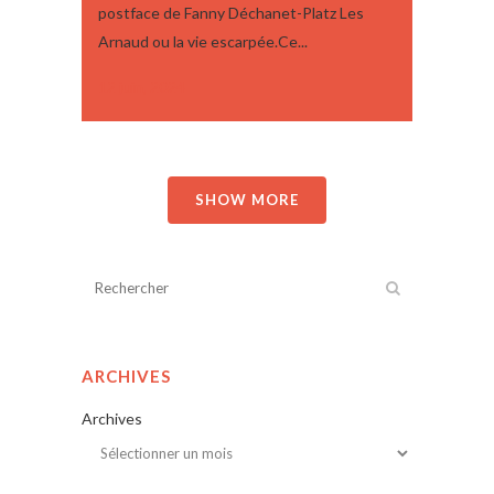
postface de Fanny Déchanet-Platz Les
Arnaud ou la vie escarpée.Ce...
12 juin, 2024
SHOW MORE
ARCHIVES
Archives