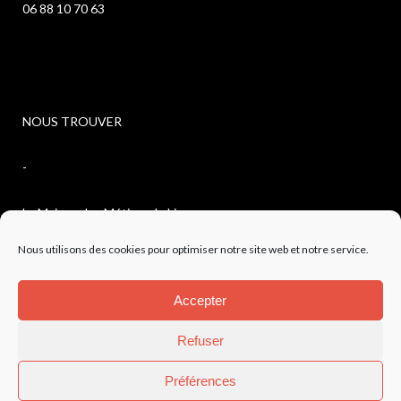
06 88 10 70 63
NOUS TROUVER
-
La Maison des Métiers du Livre
Nous utilisons des cookies pour optimiser notre site web et notre service.
4, avenue de l’observatoire
Accepter
04300 FORCALQUIER
Refuser
Préférences
Mentions légales
-
Politique de confidentialité