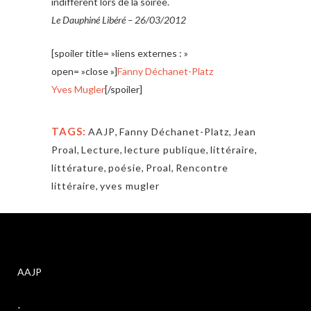
indifférent lors de la soirée.
Le Dauphiné Libéré – 26/03/2012
[spoiler title= »liens externes : »
open= »close »]
Fanny Déchanet-Platz
Yves Mugler
[/spoiler]
TAGS:
AAJP
,
Fanny Déchanet-Platz
,
Jean
Proal
,
Lecture
,
lecture publique
,
littéraire
,
littérature
,
poésie
,
Proal
,
Rencontre
littéraire
,
yves mugler
AAJP
-