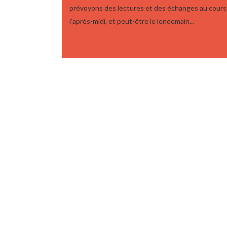
prévoyons des lectures et des échanges au cours
l'après-midi, et peut-être le lendemain...
13 septembre, 2014