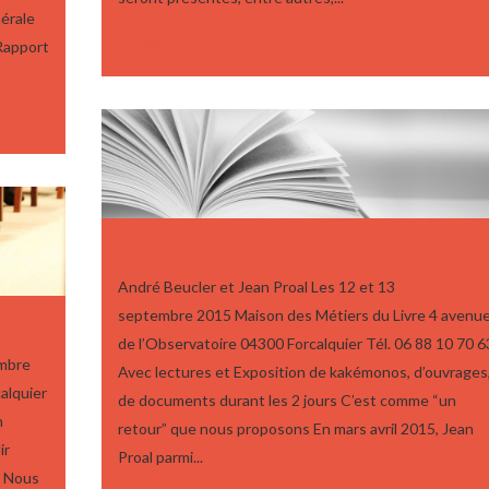
érale
18 juillet, 2017
Rapport
ANDRÉ BEUCLER ET JEAN PROAL
André Beucler et Jean Proal Les 12 et 13
septembre 2015 Maison des Métiers du Livre 4 avenu
de l’Observatoire 04300 Forcalquier Tél. 06 88 10 70 6
mbre
Avec lectures et Exposition de kakémonos, d’ouvrages
alquier
de documents durant les 2 jours C’est comme “un
n
retour” que nous proposons En mars avril 2015, Jean
ir
Proal parmi...
! Nous