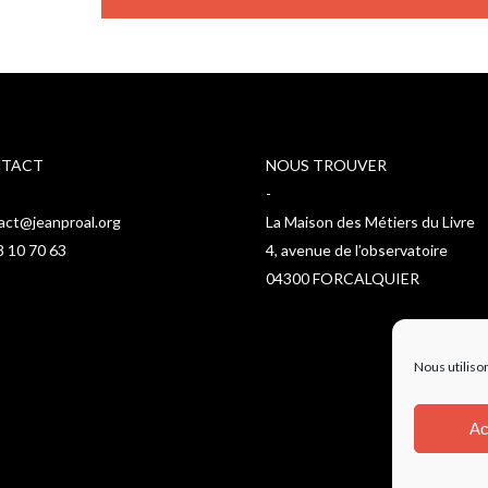
TACT
NOUS TROUVER
-
act@jeanproal.org
La Maison des Métiers du Livre
8 10 70 63
4, avenue de l’observatoire
04300 FORCALQUIER
Nous utiliso
Ac