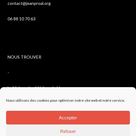
contact@jeanproal.org
06 88 10 70 63
NOUS TROUVER
-
La Maison des Métiers du Livre
Nous utilisons des cookies pour optimiser notre site web et notre service.
4, avenue de l’observatoire
Accepter
04300 FORCALQUIER
Refuser