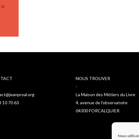
 la
TACT
NOUS TROUVER
-
act@jeanproal.org
La Maison des Métiers du Livre
8 10 70 63
4, avenue de l’observatoire
04300 FORCALQUIER
Nous utiliso