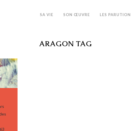
SA VIE
SON ŒUVRE
LES PARUTION
ARAGON TAG
ars
 des
 63