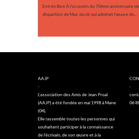
Entrée libre À l'occasion du 70ème anniversaire de
disparition de Max Jacob qui admirait l'œuvre de...
19 février, 2014
AAJP
CON
-
-
L’association des Amis de Jean Proal
cont
(AAJP) a été fondée en mai 1998 à Mane
06 8
(04).
Elle rassemble toutes les personnes qui
souhaitent participer à la connaissance
de l’écrivain, de son œuvre et à la