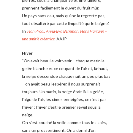
pierres, sous la changeante et fine lumière,
prennent facilement le duvet du fruit mûr.
Un pays sans eau, mais qui ne la regrette pas,
tout désaltéré par cette limpidité qui le baigne.”
In
Jean Proal, Anna-Eva Bergman, Hans Hartung –
une amitié créatrice
, AAJP
Hiver
“On avait beau le voir venir – chaque matin la
gelée blanche et ce coupant de l’air et, là-haut,
la neige descendue chaque nuit un peu plus bas
– on avait beau l’espérer, il nous surprenait
toujours. Un matin, la neige était là. La gelée,
l’aigu de l’air, les cimes enneigées, ce n’est pas
l’hiver : l’hiver c’est le premier réveil sous la
neige.
On s’est couché la veille comme tous les soirs,
sans un pressentiment. On a dormi d’un