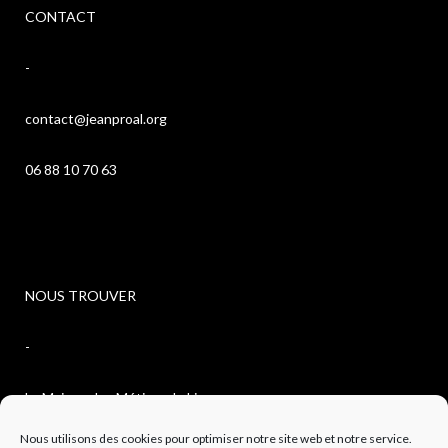
CONTACT
-
contact@jeanproal.org
06 88 10 70 63
NOUS TROUVER
-
La Maison des Métiers du Livre
Nous utilisons des cookies pour optimiser notre site web et notre service.