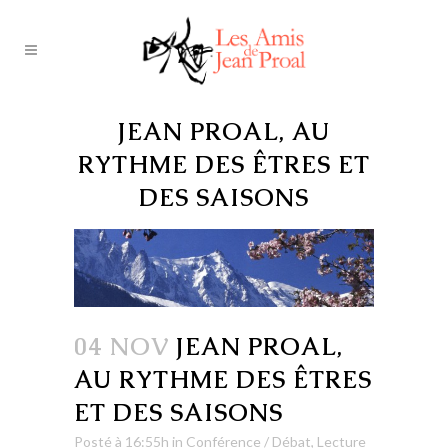
JEAN PROAL, AU
RYTHME DES ÊTRES ET
DES SAISONS
04 NOV
JEAN PROAL,
AU RYTHME DES ÊTRES
ET DES SAISONS
Posté à 16:55h
in
Conférence / Débat
,
Lecture