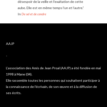
désespoir de la veille et l’exaltation de cette
aube. Elle est en même temps l’un et l’autre.”
In
De sel et de cendre
AAJP
-
L’association des Amis de Jean Proal (AAJP) a été fondée en mai
1998 à Mane (04).
Elle rassemble toutes les personnes qui souhaitent participer à
la connaissance de l’écrivain, de son œuvre et à la diffusion de
ses écrits.