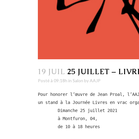
19 JUIL
25 JUILLET – LI
Posté à 09:18h
in
Salon
by
AAJP
Pour honorer l’œuvre de Jean Proal, l’AAJ
un stand à la Journée Livres en vrac orga
	Dimanche 25 juillet 2021 

	à Montfuron, 04,

	de 10 à 18 heures
