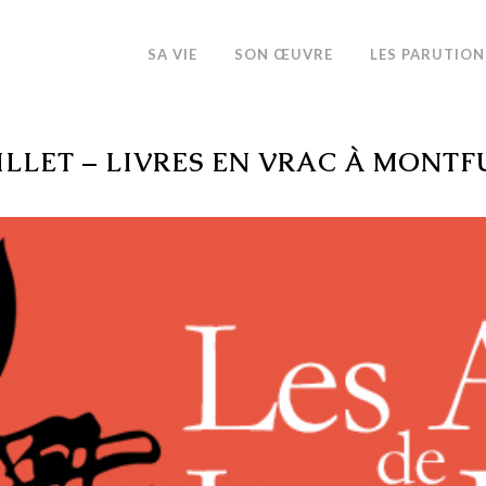
SA VIE
SON ŒUVRE
LES PARUTION
UILLET – LIVRES EN VRAC À MONT