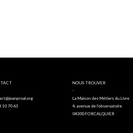
 mai au
ndi et
_4195"
TACT
NOUS TROUVER
-
act@jeanproal.org
La Maison des Métiers du Livre
8 10 70 63
4, avenue de l’observatoire
04300 FORCALQUIER