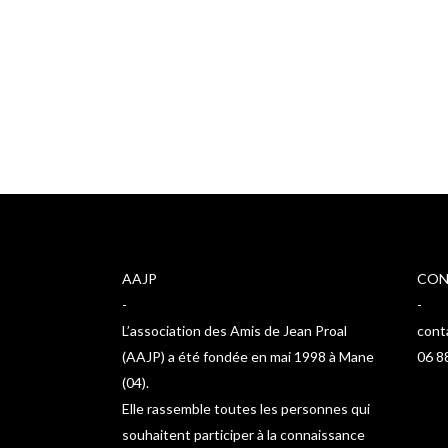
visible plus longtemps. Horaires d’ouverture du 22
29 mai : tous les après-midi de 15h00 à 18h00 le lu
mardi de 10h00 à 12h00 [caption id="attachment
align="aligncenter" width="600"] ©...
21 mai, 2015
AAJP
CON
-
-
L’association des Amis de Jean Proal
cont
(AAJP) a été fondée en mai 1998 à Mane
06 8
(04).
Elle rassemble toutes les personnes qui
souhaitent participer à la connaissance