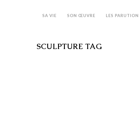
SA VIE
SON ŒUVRE
LES PARUTION
SCULPTURE TAG
 2015
n sera