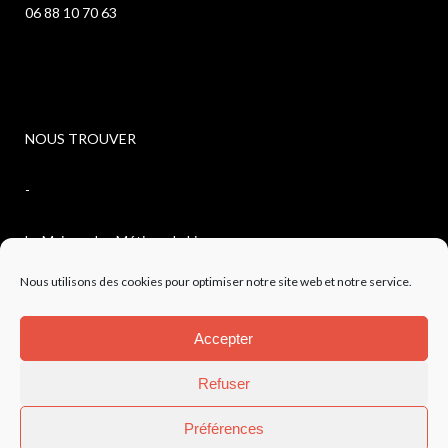
06 88 10 70 63
NOUS TROUVER
-
La Maison des Métiers du Livre
Nous utilisons des cookies pour optimiser notre site web et notre service.
4, avenue de l’observatoire
Accepter
04300 FORCALQUIER
Refuser
Préférences