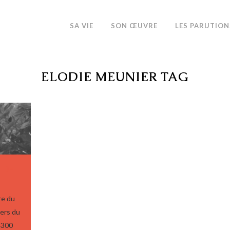
SA VIE
SON ŒUVRE
LES PARUTION
ELODIE MEUNIER TAG
 DE
re du
ers du
4300