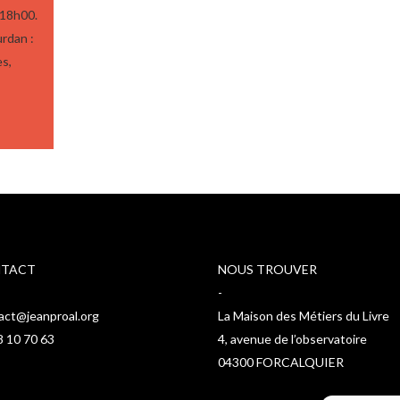
 18h00.
urdan :
es,
TACT
NOUS TROUVER
-
act@jeanproal.org
La Maison des Métiers du Livre
8 10 70 63
4, avenue de l’observatoire
04300 FORCALQUIER