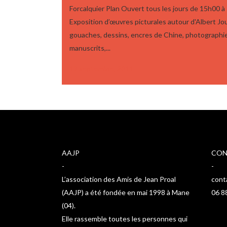
Forcalquier Plan Ouvert tous les jours de 15h00 à
Exposition d’œuvres picturales autour d'Albert Jo
gouaches, dessins, encres de Chine, photographi
manuscrits,...
19 septembre, 2011
AAJP
CON
-
-
L’association des Amis de Jean Proal
cont
(AAJP) a été fondée en mai 1998 à Mane
06 8
(04).
Elle rassemble toutes les personnes qui