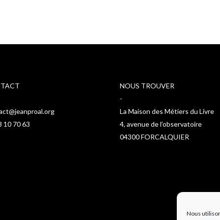
TACT
NOUS TROUVER
-
act@jeanproal.org
La Maison des Métiers du Livre
8 10 70 63
4, avenue de l’observatoire
04300 FORCALQUIER
Nous utiliso