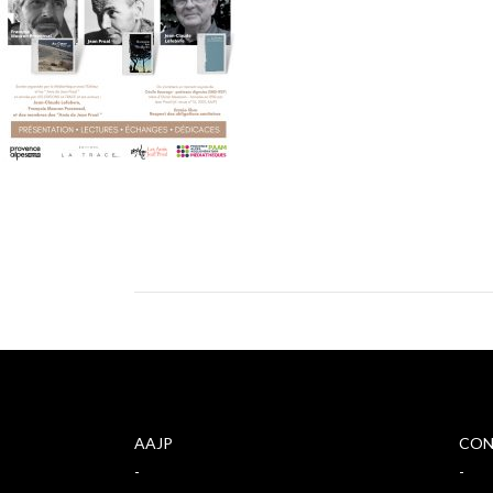
AAJP
CON
-
-