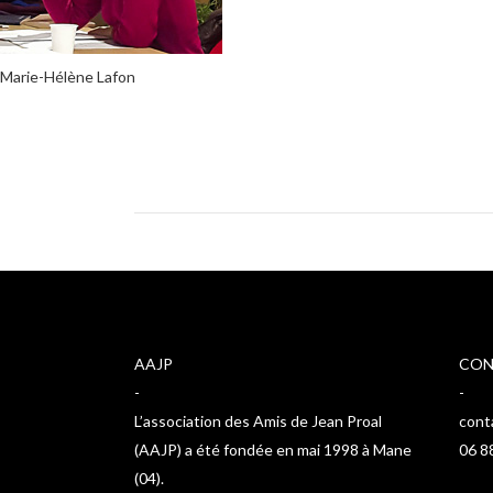
Marie-Hélène Lafon
AAJP
CON
-
-
L’association des Amis de Jean Proal
cont
(AAJP) a été fondée en mai 1998 à Mane
06 8
(04).