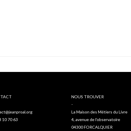
TACT
NOUS TROUVER
-
act@jeanproal.org
La Maison des Métiers du Livre
8 10 70 63
4, avenue de l’observatoire
04300 FORCALQUIER