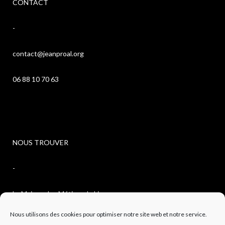
CONTACT
-
contact@jeanproal.org
06 88 10 70 63
NOUS TROUVER
-
La Maison des Métiers du Livre
Nous utilisons des cookies pour optimiser notre site web et notre service.
4, avenue de l’observatoire