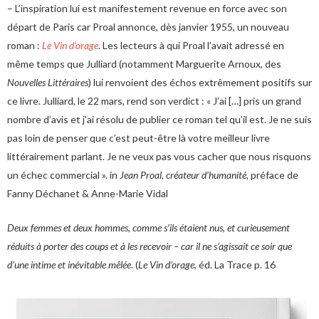
– L’inspiration lui est manifestement revenue en force avec son
départ de Paris car Proal annonce, dès janvier 1955, un nouveau
roman :
Le Vin d’orage
. Les lecteurs à qui Proal l’avait adressé en
même temps que Julliard (notamment Marguerite Arnoux, des
Nouvelles Littéraires
) lui renvoient des échos extrêmement positifs sur
ce livre. Julliard, le 22 mars, rend son verdict : « J’ai […] pris un grand
nombre d’avis et j’ai résolu de publier ce roman tel qu’il est. Je ne suis
pas loin de penser que c’est peut-être là votre meilleur livre
littérairement parlant. Je ne veux pas vous cacher que nous risquons
un échec commercial ». in
Jean Proal, créateur d’humanité
, préface de
Fanny Déchanet & Anne-Marie Vidal
Deux femmes et deux hommes, comme s’ils étaient nus, et curieusement
réduits à porter des coups et à les recevoir – car il ne s’agissait ce soir que
d’une intime et inévitable mêlée
. (
Le Vin d’orage
, éd. La Trace p. 16