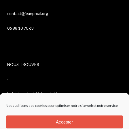
contact@jeanproal.org
06 88 10 70 63
NOUS TROUVER
-
La Maison des Métiers du Livre
Nous utilisons des cookies pour optimiser notre site web et notre service.
4, avenue de l’observatoire
Accepter
04300 FORCALQUIER