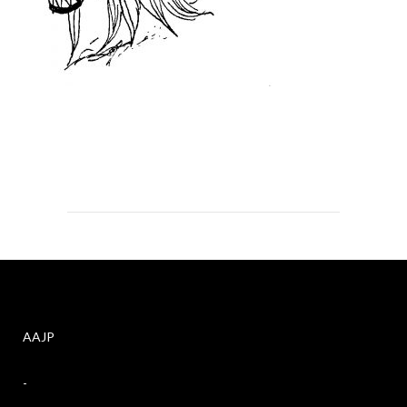
AAJP
-