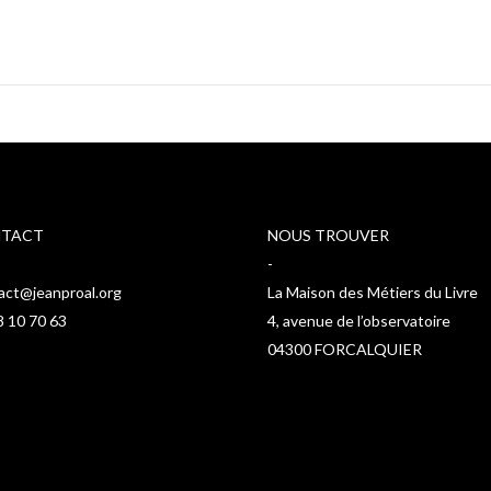
TACT
NOUS TROUVER
-
act@jeanproal.org
La Maison des Métiers du Livre
8 10 70 63
4, avenue de l’observatoire
04300 FORCALQUIER