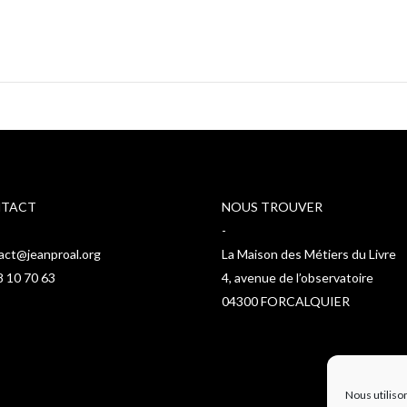
TACT
NOUS TROUVER
-
act@jeanproal.org
La Maison des Métiers du Livre
8 10 70 63
4, avenue de l’observatoire
04300 FORCALQUIER
Nous utiliso