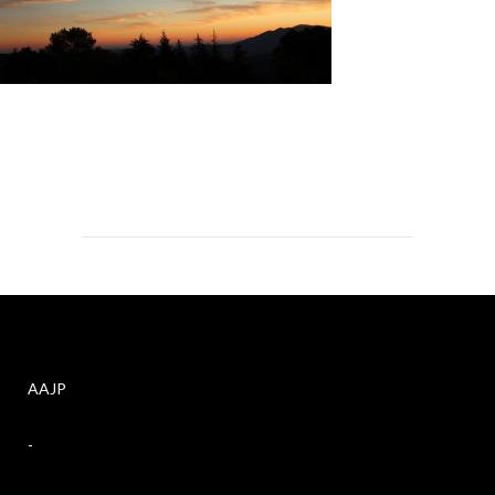
AAJP
-