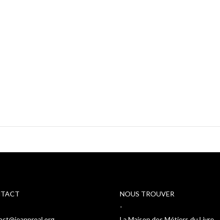
TACT
NOUS TROUVER
-
act@jeanproal.org
La Maison des Métiers du Livre