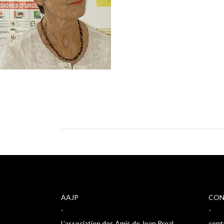
AAJP
CON
-
-
L’association des Amis de Jean Proal
cont