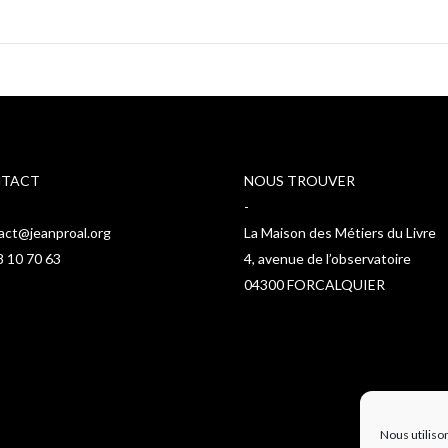
TACT
NOUS TROUVER
-
act@jeanproal.org
La Maison des Métiers du Livre
8 10 70 63
4, avenue de l’observatoire
04300 FORCALQUIER
Nous utiliso