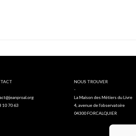
TACT
NOUS TROUVER
-
act@jeanproal.org
La Maison des Métiers du Livre
8 10 70 63
4, avenue de l’observatoire
04300 FORCALQUIER