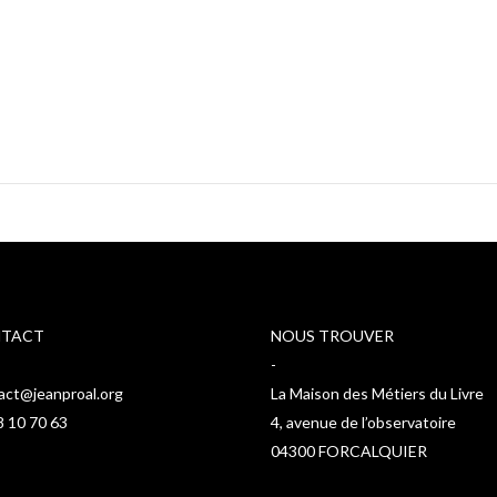
TACT
NOUS TROUVER
-
act@jeanproal.org
La Maison des Métiers du Livre
8 10 70 63
4, avenue de l’observatoire
04300 FORCALQUIER