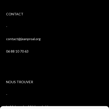
CONTACT
-
contact@jeanproal.org
06 88 10 70 63
NOUS TROUVER
-
La Maison des Métiers du Livre