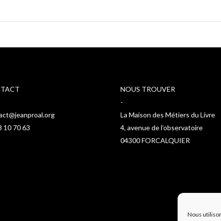
TACT
NOUS TROUVER
-
act@jeanproal.org
La Maison des Métiers du Livre
8 10 70 63
4, avenue de l’observatoire
04300 FORCALQUIER
Nous utiliso