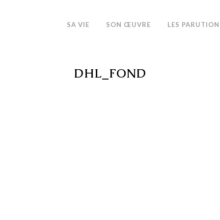
SA VIE
SON ŒUVRE
LES PARUTION
DHL_FOND