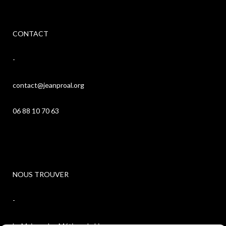
CONTACT
-
contact@jeanproal.org
06 88 10 70 63
NOUS TROUVER
-
La Maison des Métiers du Livre