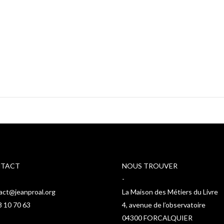
TACT
NOUS TROUVER
-
act@jeanproal.org
La Maison des Métiers du Livre
8 10 70 63
4, avenue de l’observatoire
04300 FORCALQUIER