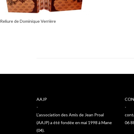
Reliure de Dominique Verrière
AAJP
CON
-
-
L’association des Amis de Jean Proal
cont
(AAJP) a été fondée en mai 1998 à Mane
06 8
(04).