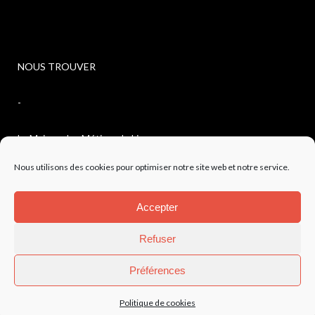
NOUS TROUVER
-
La Maison des Métiers du Livre
Nous utilisons des cookies pour optimiser notre site web et notre service.
4, avenue de l’observatoire
Accepter
04300 FORCALQUIER
Refuser
Préférences
Mentions légales
-
Politique de confidentialité
Politique de cookies
©AAJP 2023 – Création site
SMile