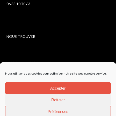
06 88 10 70 63
NOUS TROUVER
-
La Maison des Métiers du Livre
Nous utilisons des cookies pour optimiser notre site web et notre service.
4, avenue de l’observatoire
Accepter
04300 FORCALQUIER
Refuser
Préférences