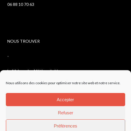
06 88 10 70 63
NOUS TROUVER
-
La Maison des Métiers du Livre
Nous utilisons des cookies pour optimiser notre site web et notre service.
4, avenue de l’observatoire
Accepter
04300 FORCALQUIER
Refuser
Préférences