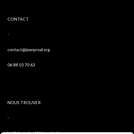
CONTACT
-
contact@jeanproal.org
06 88 10 70 63
NOUS TROUVER
-
La Maison des Métiers du Livre