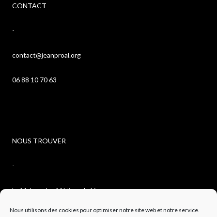
CONTACT
-
contact@jeanproal.org
06 88 10 70 63
NOUS TROUVER
-
La Maison des Métiers du Livre
Nous utilisons des cookies pour optimiser notre site web et notre service.
4, avenue de l’observatoire