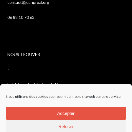
contact@jeanproal.org
06 88 10 70 63
NOUS TROUVER
-
La Maison des Métiers du Livre
Nous utilisons des cookies pour optimiser notre site web et notre service.
4, avenue de l’observatoire
Accepter
04300 FORCALQUIER
Refuser