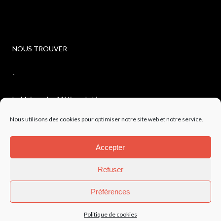
NOUS TROUVER
-
La Maison des Métiers du Livre
Nous utilisons des cookies pour optimiser notre site web et notre service.
4, avenue de l’observatoire
Accepter
04300 FORCALQUIER
Refuser
Préférences
Mentions légales
-
Politique de confidentialité
Politique de cookies
©AAJP 2023 – Création site
SMile