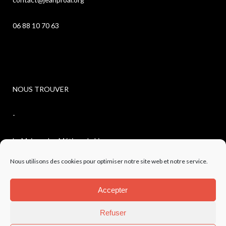
06 88 10 70 63
NOUS TROUVER
-
La Maison des Métiers du Livre
Nous utilisons des cookies pour optimiser notre site web et notre service.
4, avenue de l’observatoire
Accepter
04300 FORCALQUIER
Refuser