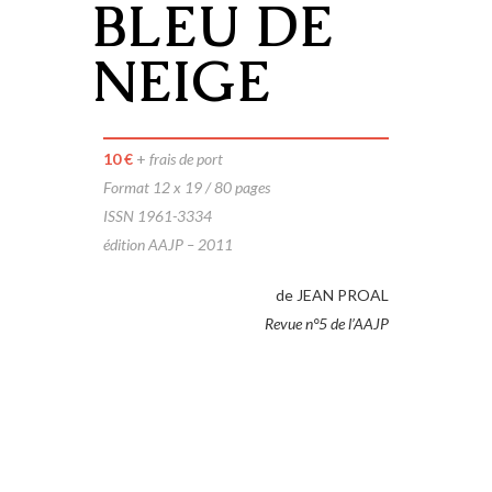
BLEU DE
NEIGE
10 €
+
frais de port
Format 12 x 19 / 80 pages
ISSN 1961-3334
édition AAJP – 2011
de JEAN PROAL
Revue n°5 de l’AAJP