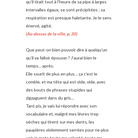
qu’il tirait tout à l’heure de sa pipe à larges
intervalles égaux, se sont précipitées ; sa
respiration est presque haletante. Je le sens
énervé, agité.
(Au-dessus de la ville, p. 20)
Que peut-on bien pouvoir dire à quelqu’un
qu’il va falloir épouser ? J’aurai bien le
temps… après.
Elle sourit de plus en plus… ça c’est le
comble, et ma tête qui est vide, vide, avec
des bouts de phrases stupides qui
zigzaguent dans du gris…
Tant pis, je vais lui répondre avec son
vocabulaire et, malgré mes lèvres trop
sèches qui tirent sur mes dents, les
paupières violemment serrées pour ne plus
voir, je mets toute ma volonté, toute ma