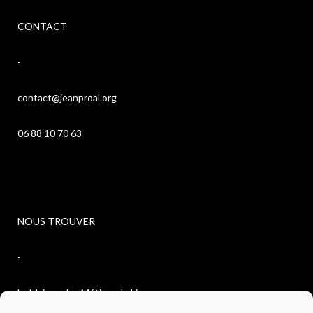
CONTACT
-
contact@jeanproal.org
06 88 10 70 63
NOUS TROUVER
-
La Maison des Métiers du Livre