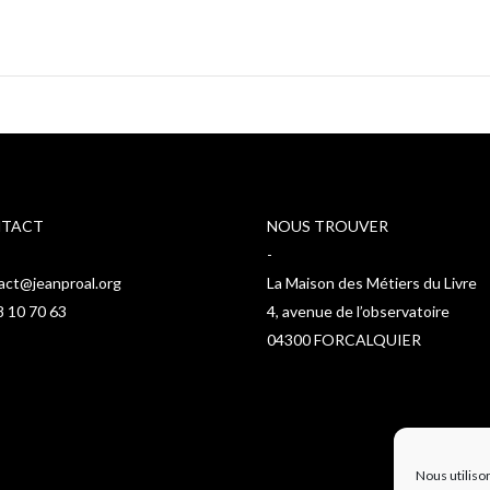
TACT
NOUS TROUVER
-
act@jeanproal.org
La Maison des Métiers du Livre
8 10 70 63
4, avenue de l’observatoire
04300 FORCALQUIER
Nous utiliso