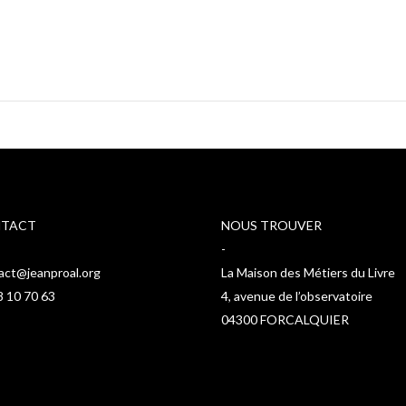
TACT
NOUS TROUVER
-
act@jeanproal.org
La Maison des Métiers du Livre
8 10 70 63
4, avenue de l’observatoire
04300 FORCALQUIER