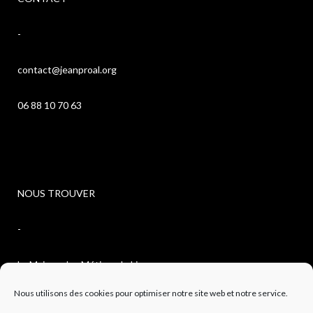
-
contact@jeanproal.org
06 88 10 70 63
NOUS TROUVER
-
La Maison des Métiers du Livre
Nous utilisons des cookies pour optimiser notre site web et notre service.
4, avenue de l’observatoire