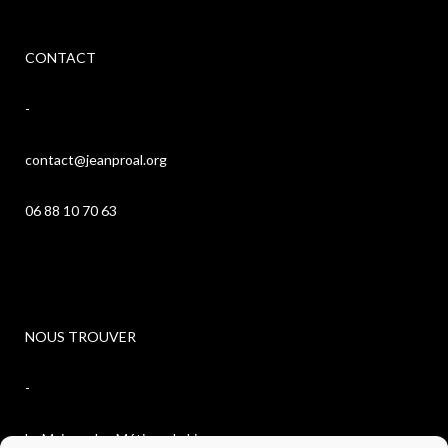
CONTACT
-
contact@jeanproal.org
06 88 10 70 63
NOUS TROUVER
-
La Maison des Métiers du Livre