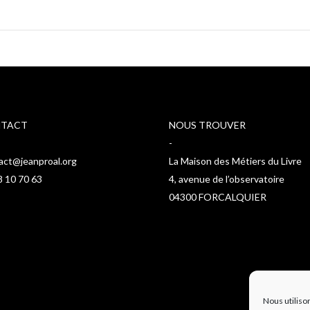
TACT
NOUS TROUVER
-
act@jeanproal.org
La Maison des Métiers du Livre
8 10 70 63
4, avenue de l’observatoire
04300 FORCALQUIER
Nous utiliso